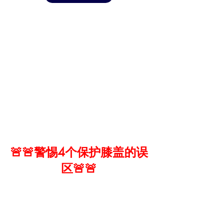
🚨🚨警惕4个保护膝盖的误
区🚨🚨